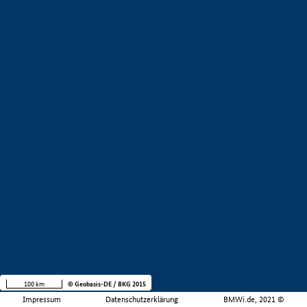
100 km
© Geobasis-DE / BKG 2015
Impressum
Datenschutzerklärung
BMWi.de, 2021 ©