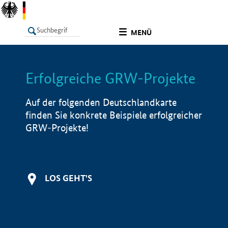
undefined
MENÜ
Erfolgreiche GRW-Projekte
LISTE
Filter
Info
Auf der folgenden Deutschlandkarte
finden Sie konkrete Beispiele erfolgreicher
GRW-Projekte!
LOS GEHT'S