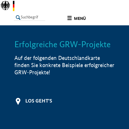
undefined
MENÜ
Erfolgreiche GRW-Projekte
LISTE
Filter
Info
Auf der folgenden Deutschlandkarte
finden Sie konkrete Beispiele erfolgreicher
GRW-Projekte!
LOS GEHT'S