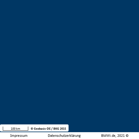
100 km
© Geobasis-DE / BKG 2015
Impressum
Datenschutzerklärung
BMWi.de, 2021 ©