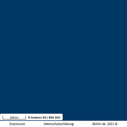
100 km
© Geobasis-DE / BKG 2015
Impressum
Datenschutzerklärung
BMWi.de, 2021 ©