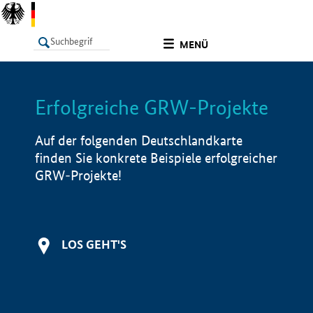
undefined
MENÜ
Erfolgreiche GRW-Projekte
LISTE
Filter
Info
Auf der folgenden Deutschlandkarte
finden Sie konkrete Beispiele erfolgreicher
GRW-Projekte!
LOS GEHT'S