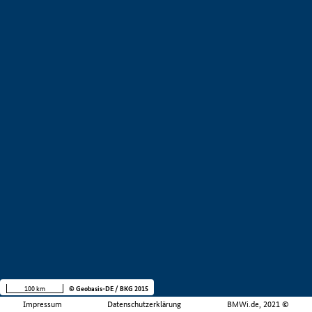
100 km
© Geobasis-DE / BKG 2015
Impressum
Datenschutzerklärung
BMWi.de, 2021 ©