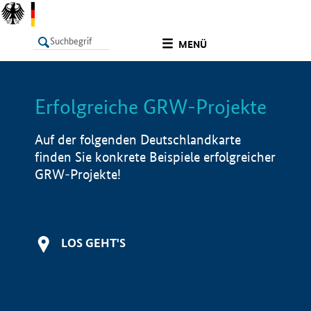
undefined
MENÜ
Erfolgreiche GRW-Projekte
LISTE
Filter
Info
Auf der folgenden Deutschlandkarte
finden Sie konkrete Beispiele erfolgreicher
GRW-Projekte!
LOS GEHT'S