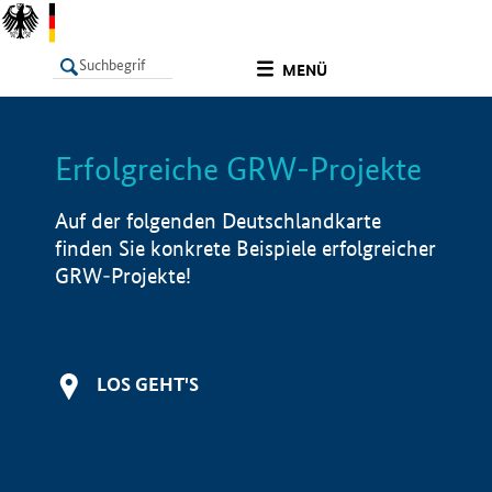
undefined
MENÜ
Erfolgreiche GRW-Projekte
LISTE
Filter
Info
Auf der folgenden Deutschlandkarte
finden Sie konkrete Beispiele erfolgreicher
GRW-Projekte!
LOS GEHT'S