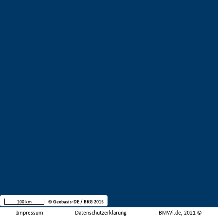
100 km
© Geobasis-DE / BKG 2015
Impressum
Datenschutzerklärung
BMWi.de, 2021 ©