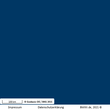
100 km
© Geobasis-DE / BKG 2015
Impressum
Datenschutzerklärung
BMWi.de, 2021 ©