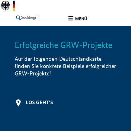
undefined
MENÜ
Erfolgreiche GRW-Projekte
LISTE
Filter
Info
Auf der folgenden Deutschlandkarte
finden Sie konkrete Beispiele erfolgreicher
GRW-Projekte!
LOS GEHT'S