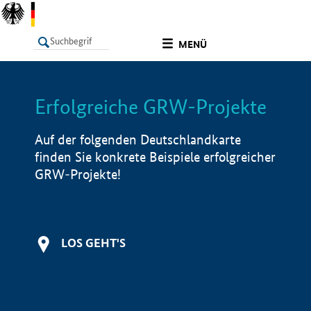
undefined
MENÜ
Erfolgreiche GRW-Projekte
LISTE
Filter
Info
Auf der folgenden Deutschlandkarte
finden Sie konkrete Beispiele erfolgreicher
GRW-Projekte!
LOS GEHT'S