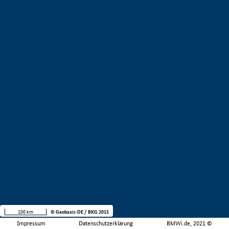
100 km
© Geobasis-DE / BKG 2015
Impressum
Datenschutzerklärung
BMWi.de, 2021 ©