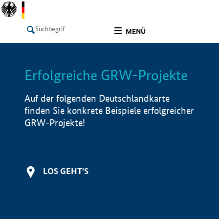
undefined
MENÜ
Erfolgreiche GRW-Projekte
LISTE
Filter
Info
Auf der folgenden Deutschlandkarte
finden Sie konkrete Beispiele erfolgreicher
GRW-Projekte!
LOS GEHT'S