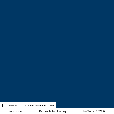
100 km
© Geobasis-DE / BKG 2015
Impressum
Datenschutzerklärung
BMWi.de, 2021 ©