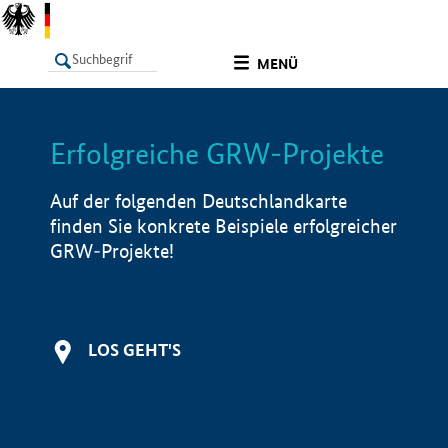
undefined
MENÜ
Erfolgreiche GRW-Projekte
LISTE
Filter
Info
Auf der folgenden Deutschlandkarte
finden Sie konkrete Beispiele erfolgreicher
GRW-Projekte!
LOS GEHT'S