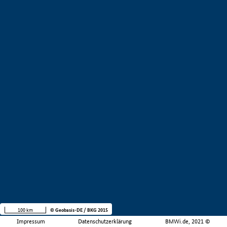
100 km
© Geobasis-DE / BKG 2015
Impressum
Datenschutzerklärung
BMWi.de, 2021 ©