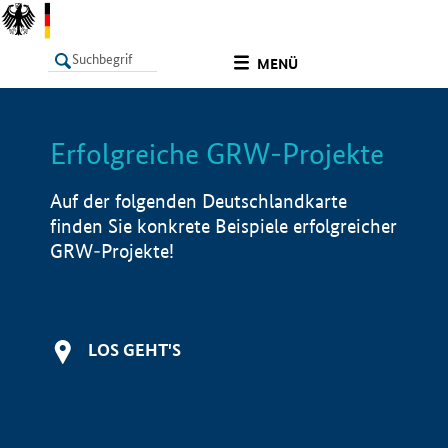
undefined
MENÜ
Erfolgreiche GRW-Projekte
LISTE
Filter
Info
Auf der folgenden Deutschlandkarte
finden Sie konkrete Beispiele erfolgreicher
GRW-Projekte!
LOS GEHT'S