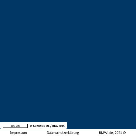
100 km
© Geobasis-DE / BKG 2015
Impressum
Datenschutzerklärung
BMWi.de, 2021 ©