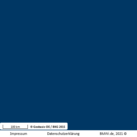
100 km
© Geobasis-DE / BKG 2015
Impressum
Datenschutzerklärung
BMWi.de, 2021 ©