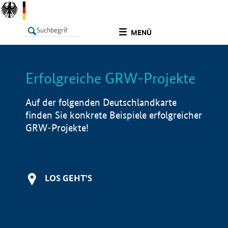
undefined
MENÜ
Erfolgreiche GRW-Projekte
LISTE
Filter
Info
Auf der folgenden Deutschlandkarte
finden Sie konkrete Beispiele erfolgreicher
GRW-Projekte!
LOS GEHT'S