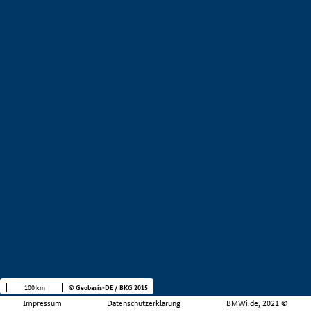
100 km
© Geobasis-DE / BKG 2015
Impressum
Datenschutzerklärung
BMWi.de, 2021 ©