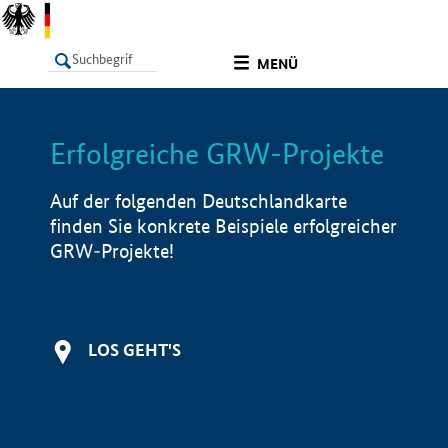
undefined
MENÜ
Erfolgreiche GRW-Projekte
LISTE
Filter
Info
Auf der folgenden Deutschlandkarte
finden Sie konkrete Beispiele erfolgreicher
GRW-Projekte!
LOS GEHT'S