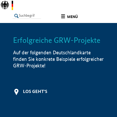
undefined
MENÜ
Erfolgreiche GRW-Projekte
LISTE
Filter
Info
Auf der folgenden Deutschlandkarte
finden Sie konkrete Beispiele erfolgreicher
GRW-Projekte!
LOS GEHT'S