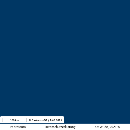
100 km
© Geobasis-DE / BKG 2015
Impressum
Datenschutzerklärung
BMWi.de, 2021 ©