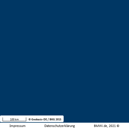
100 km
© Geobasis-DE / BKG 2015
Impressum
Datenschutzerklärung
BMWi.de, 2021 ©