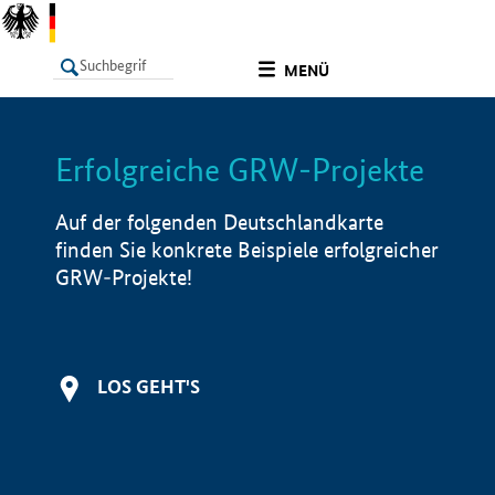
undefined
MENÜ
Erfolgreiche GRW-Projekte
LISTE
Filter
Info
Auf der folgenden Deutschlandkarte
finden Sie konkrete Beispiele erfolgreicher
GRW-Projekte!
LOS GEHT'S