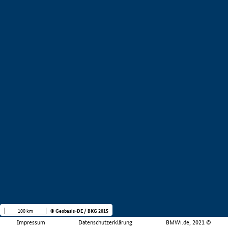
100 km
© Geobasis-DE / BKG 2015
Impressum
Datenschutzerklärung
BMWi.de, 2021 ©