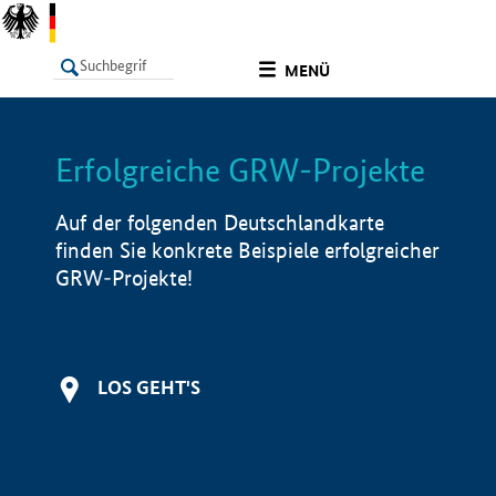
undefined
MENÜ
Erfolgreiche GRW-Projekte
LISTE
Filter
Info
Auf der folgenden Deutschlandkarte
finden Sie konkrete Beispiele erfolgreicher
GRW-Projekte!
LOS GEHT'S