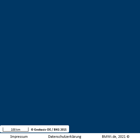
100 km
© Geobasis-DE / BKG 2015
Impressum
Datenschutzerklärung
BMWi.de, 2021 ©