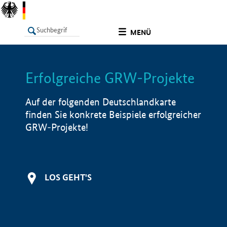
undefined
MENÜ
Erfolgreiche GRW-Projekte
LISTE
Filter
Info
Auf der folgenden Deutschlandkarte
finden Sie konkrete Beispiele erfolgreicher
GRW-Projekte!
LOS GEHT'S