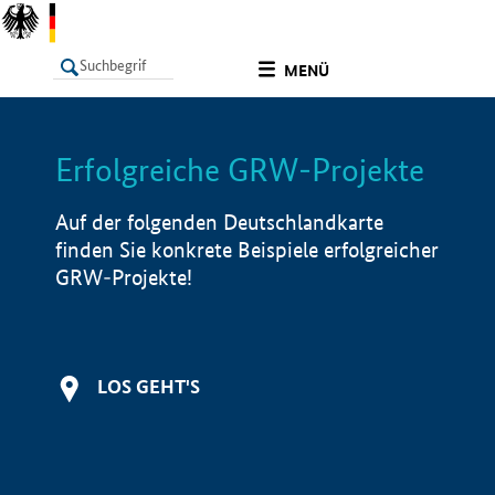
undefined
MENÜ
Erfolgreiche GRW-Projekte
LISTE
Filter
Info
Auf der folgenden Deutschlandkarte
finden Sie konkrete Beispiele erfolgreicher
GRW-Projekte!
LOS GEHT'S