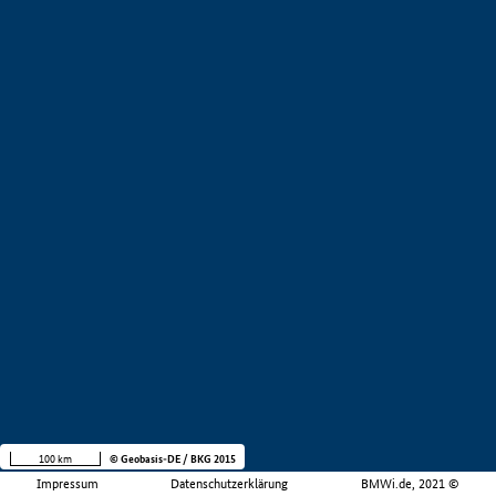
100 km
© Geobasis-DE / BKG 2015
Impressum
Datenschutzerklärung
BMWi.de, 2021 ©