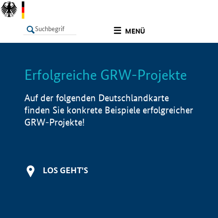
undefined
MENÜ
Erfolgreiche GRW-Projekte
LISTE
Filter
Info
Auf der folgenden Deutschlandkarte
finden Sie konkrete Beispiele erfolgreicher
GRW-Projekte!
LOS GEHT'S