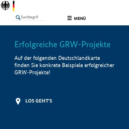
undefined
MENÜ
Erfolgreiche GRW-Projekte
LISTE
Filter
Info
Auf der folgenden Deutschlandkarte
finden Sie konkrete Beispiele erfolgreicher
GRW-Projekte!
LOS GEHT'S