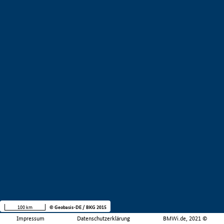
100 km
© Geobasis-DE / BKG 2015
Impressum
Datenschutzerklärung
BMWi.de, 2021 ©