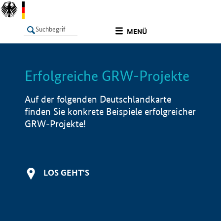
undefined
MENÜ
Erfolgreiche GRW-Projekte
LISTE
Filter
Info
Auf der folgenden Deutschlandkarte
finden Sie konkrete Beispiele erfolgreicher
GRW-Projekte!
LOS GEHT'S