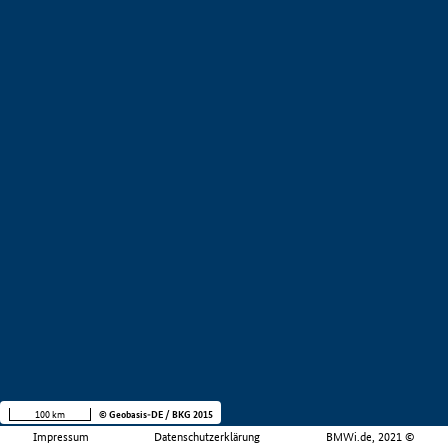
100 km
© Geobasis-DE / BKG 2015
Impressum
Datenschutzerklärung
BMWi.de, 2021 ©