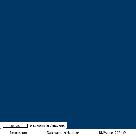
100 km
© Geobasis-DE / BKG 2015
Impressum
Datenschutzerklärung
BMWi.de, 2021 ©