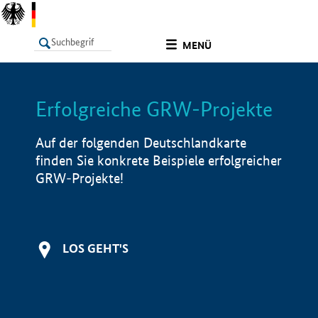
undefined
MENÜ
Erfolgreiche GRW-Projekte
LISTE
Filter
Info
Auf der folgenden Deutschlandkarte
finden Sie konkrete Beispiele erfolgreicher
GRW-Projekte!
LOS GEHT'S