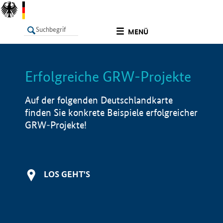
undefined
MENÜ
Erfolgreiche GRW-Projekte
LISTE
Filter
Info
Auf der folgenden Deutschlandkarte
finden Sie konkrete Beispiele erfolgreicher
GRW-Projekte!
LOS GEHT'S