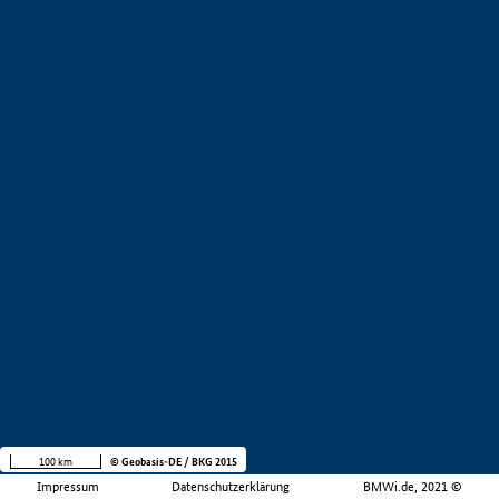
100 km
© Geobasis-DE / BKG 2015
Impressum
Datenschutzerklärung
BMWi.de, 2021 ©