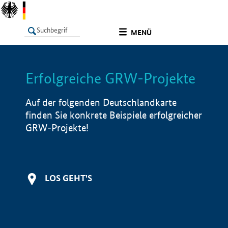
undefined
MENÜ
Erfolgreiche GRW-Projekte
LISTE
Filter
Info
Auf der folgenden Deutschlandkarte
finden Sie konkrete Beispiele erfolgreicher
GRW-Projekte!
LOS GEHT'S