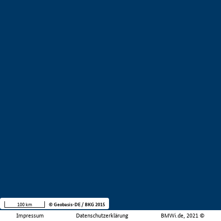
100 km
© Geobasis-DE / BKG 2015
Impressum
Datenschutzerklärung
BMWi.de, 2021 ©