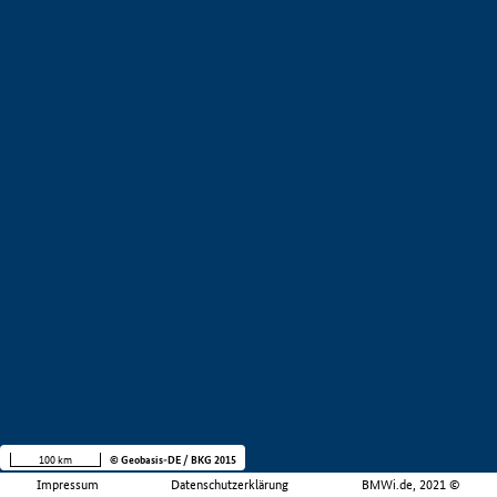
100 km
© Geobasis-DE / BKG 2015
Impressum
Datenschutzerklärung
BMWi.de, 2021 ©