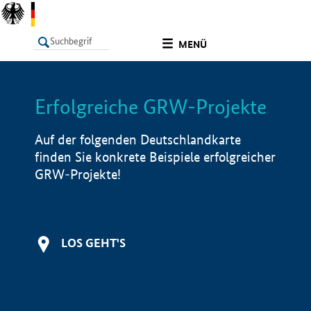
undefined
MENÜ
Erfolgreiche GRW-Projekte
LISTE
Filter
Info
Auf der folgenden Deutschlandkarte
finden Sie konkrete Beispiele erfolgreicher
GRW-Projekte!
LOS GEHT'S