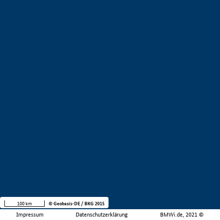
100 km
© Geobasis-DE / BKG 2015
Impressum
Datenschutzerklärung
BMWi.de, 2021 ©