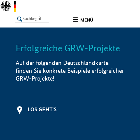
undefined
MENÜ
Erfolgreiche GRW-Projekte
LISTE
Filter
Info
Auf der folgenden Deutschlandkarte
finden Sie konkrete Beispiele erfolgreicher
GRW-Projekte!
LOS GEHT'S