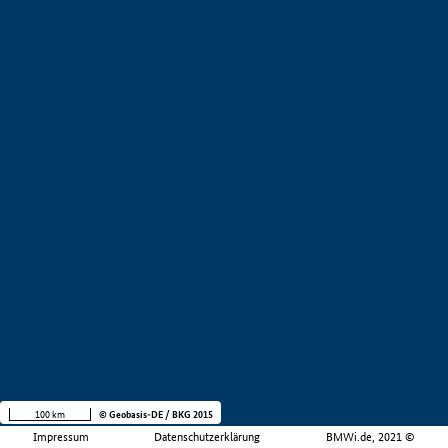
100 km
© Geobasis-DE / BKG 2015
Impressum
Datenschutzerklärung
BMWi.de, 2021 ©