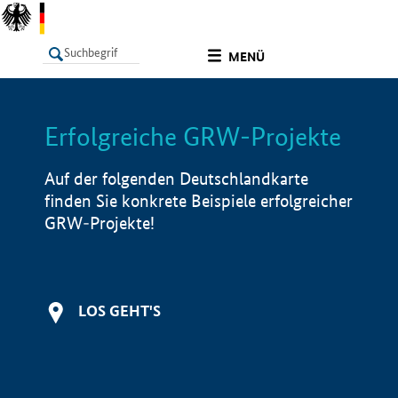
undefined
MENÜ
Erfolgreiche GRW-Projekte
LISTE
Filter
Info
Auf der folgenden Deutschlandkarte
finden Sie konkrete Beispiele erfolgreicher
GRW-Projekte!
LOS GEHT'S