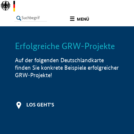
undefined
MENÜ
Erfolgreiche GRW-Projekte
LISTE
Filter
Info
Auf der folgenden Deutschlandkarte
finden Sie konkrete Beispiele erfolgreicher
GRW-Projekte!
LOS GEHT'S