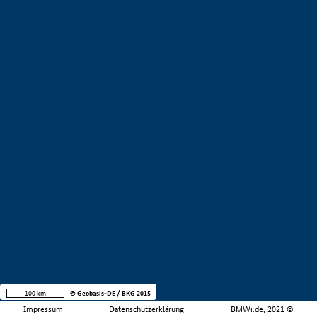
100 km
© Geobasis-DE / BKG 2015
Impressum
Datenschutzerklärung
BMWi.de, 2021 ©