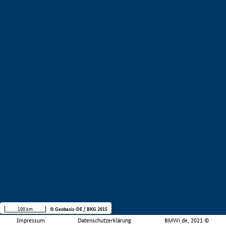
100 km
© Geobasis-DE / BKG 2015
Impressum
Datenschutzerklärung
BMWi.de, 2021 ©