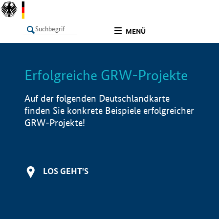
undefined
MENÜ
Erfolgreiche GRW-Projekte
LISTE
Filter
Info
Auf der folgenden Deutschlandkarte
finden Sie konkrete Beispiele erfolgreicher
GRW-Projekte!
LOS GEHT'S