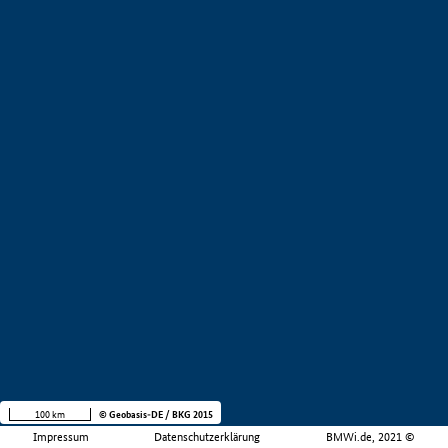
100 km
© Geobasis-DE / BKG 2015
Impressum
Datenschutzerklärung
BMWi.de, 2021 ©