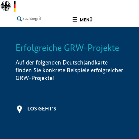
undefined
MENÜ
Erfolgreiche GRW-Projekte
LISTE
Filter
Info
Auf der folgenden Deutschlandkarte
finden Sie konkrete Beispiele erfolgreicher
GRW-Projekte!
LOS GEHT'S