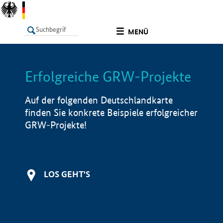
undefined
MENÜ
Erfolgreiche GRW-Projekte
LISTE
Filter
Info
Auf der folgenden Deutschlandkarte
finden Sie konkrete Beispiele erfolgreicher
GRW-Projekte!
LOS GEHT'S