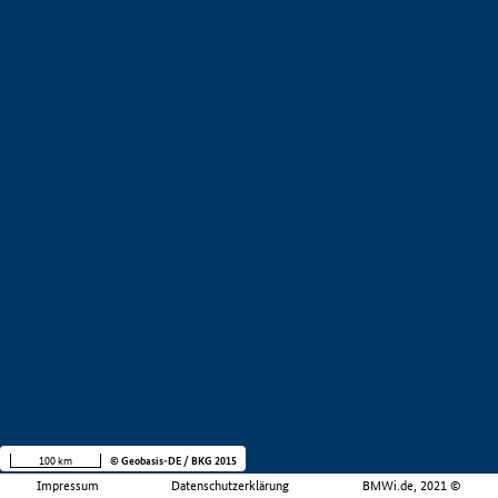
100 km
© Geobasis-DE / BKG 2015
Impressum
Datenschutzerklärung
BMWi.de, 2021 ©