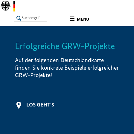
undefined
MENÜ
Erfolgreiche GRW-Projekte
LISTE
Filter
Info
Auf der folgenden Deutschlandkarte
finden Sie konkrete Beispiele erfolgreicher
GRW-Projekte!
LOS GEHT'S