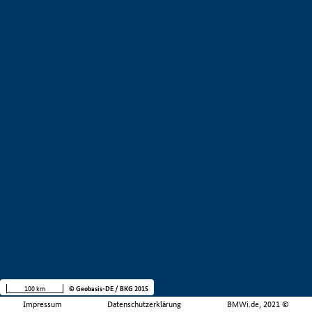
100 km
© Geobasis-DE / BKG 2015
Impressum
Datenschutzerklärung
BMWi.de, 2021 ©