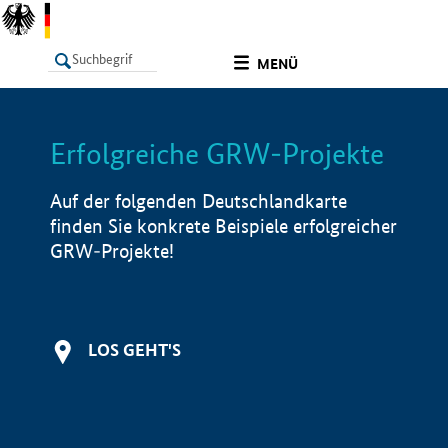
undefined
MENÜ
Erfolgreiche GRW-Projekte
LISTE
Filter
Info
Auf der folgenden Deutschlandkarte
finden Sie konkrete Beispiele erfolgreicher
GRW-Projekte!
LOS GEHT'S