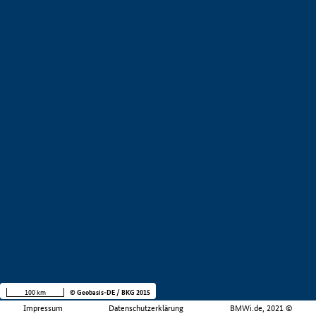
100 km
© Geobasis-DE / BKG 2015
Impressum
Datenschutzerklärung
BMWi.de, 2021 ©