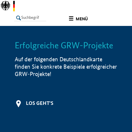
undefined
MENÜ
Erfolgreiche GRW-Projekte
LISTE
Filter
Info
Auf der folgenden Deutschlandkarte
finden Sie konkrete Beispiele erfolgreicher
GRW-Projekte!
LOS GEHT'S