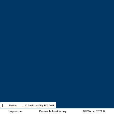
100 km
© Geobasis-DE / BKG 2015
Impressum
Datenschutzerklärung
BMWi.de, 2021 ©