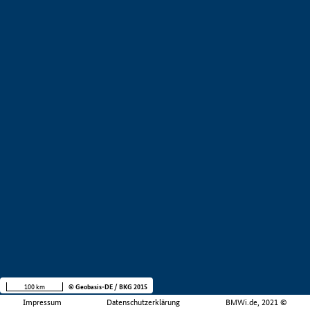
100 km
© Geobasis-DE / BKG 2015
Impressum
Datenschutzerklärung
BMWi.de, 2021 ©