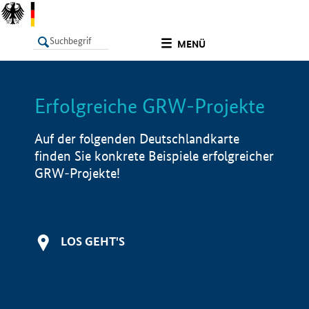
undefined
MENÜ
Erfolgreiche GRW-Projekte
LISTE
Filter
Info
Auf der folgenden Deutschlandkarte
finden Sie konkrete Beispiele erfolgreicher
GRW-Projekte!
LOS GEHT'S