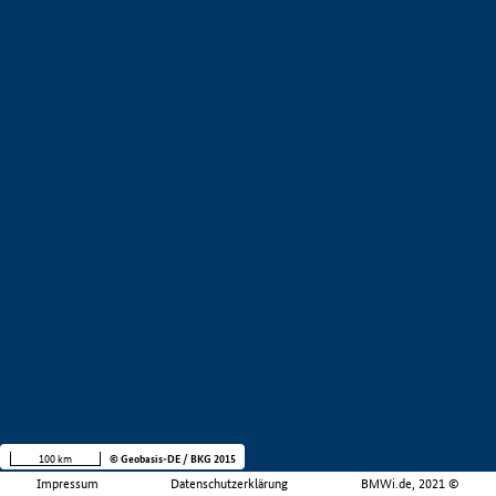
100 km
© Geobasis-DE / BKG 2015
Impressum
Datenschutzerklärung
BMWi.de, 2021 ©