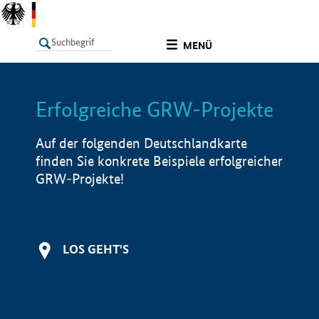
undefined
MENÜ
Erfolgreiche GRW-Projekte
LISTE
Filter
Info
Auf der folgenden Deutschlandkarte
finden Sie konkrete Beispiele erfolgreicher
GRW-Projekte!
LOS GEHT'S