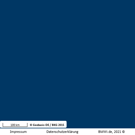
100 km
© Geobasis-DE / BKG 2015
Impressum
Datenschutzerklärung
BMWi.de, 2021 ©