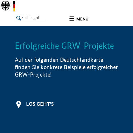
undefined
MENÜ
Erfolgreiche GRW-Projekte
LISTE
Filter
Info
Auf der folgenden Deutschlandkarte
finden Sie konkrete Beispiele erfolgreicher
GRW-Projekte!
LOS GEHT'S