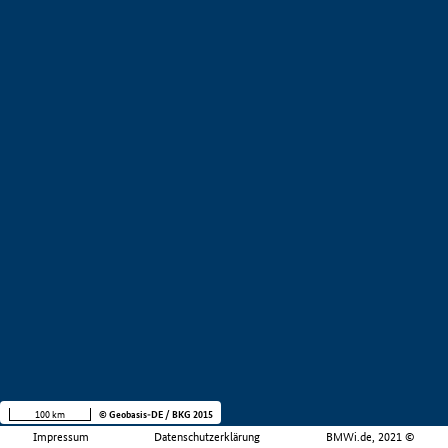
100 km
© Geobasis-DE / BKG 2015
Impressum
Datenschutzerklärung
BMWi.de, 2021 ©