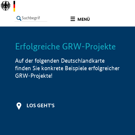
undefined
MENÜ
Erfolgreiche GRW-Projekte
LISTE
Filter
Info
Auf der folgenden Deutschlandkarte
finden Sie konkrete Beispiele erfolgreicher
GRW-Projekte!
LOS GEHT'S