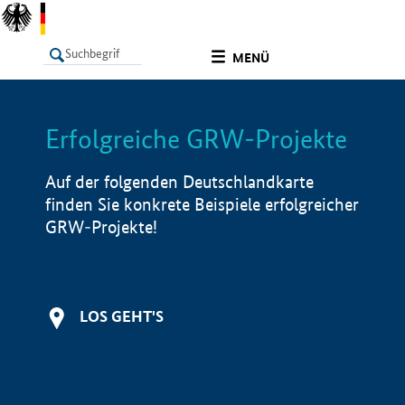
undefined
MENÜ
Erfolgreiche GRW-Projekte
LISTE
Filter
Info
Auf der folgenden Deutschlandkarte
finden Sie konkrete Beispiele erfolgreicher
GRW-Projekte!
LOS GEHT'S