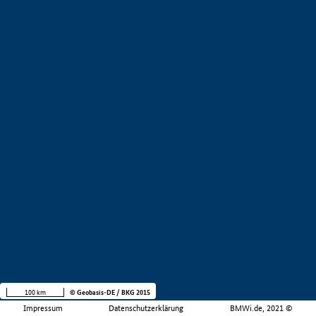
100 km
© Geobasis-DE / BKG 2015
Impressum
Datenschutzerklärung
BMWi.de, 2021 ©