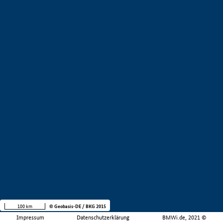
100 km
© Geobasis-DE / BKG 2015
Impressum
Datenschutzerklärung
BMWi.de, 2021 ©