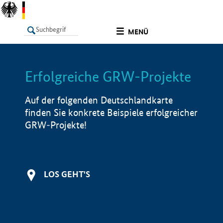
undefined
MENÜ
Erfolgreiche GRW-Projekte
LISTE
Filter
Info
Auf der folgenden Deutschlandkarte
finden Sie konkrete Beispiele erfolgreicher
GRW-Projekte!
LOS GEHT'S