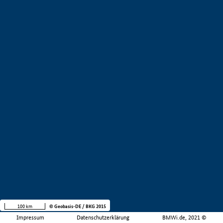
100 km
© Geobasis-DE / BKG 2015
Impressum
Datenschutzerklärung
BMWi.de, 2021 ©