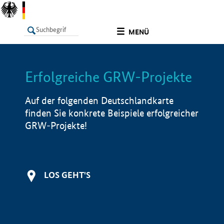
undefined
MENÜ
Erfolgreiche GRW-Projekte
LISTE
Filter
Info
Auf der folgenden Deutschlandkarte
finden Sie konkrete Beispiele erfolgreicher
GRW-Projekte!
LOS GEHT'S