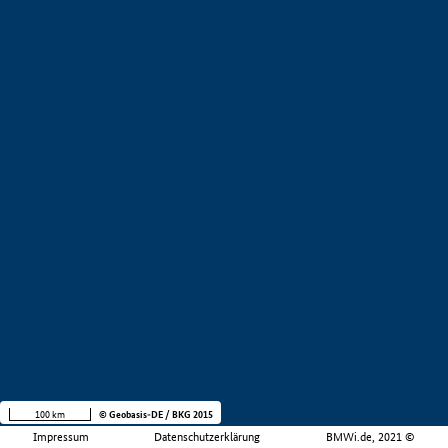
100 km
© Geobasis-DE / BKG 2015
Impressum
Datenschutzerklärung
BMWi.de, 2021 ©