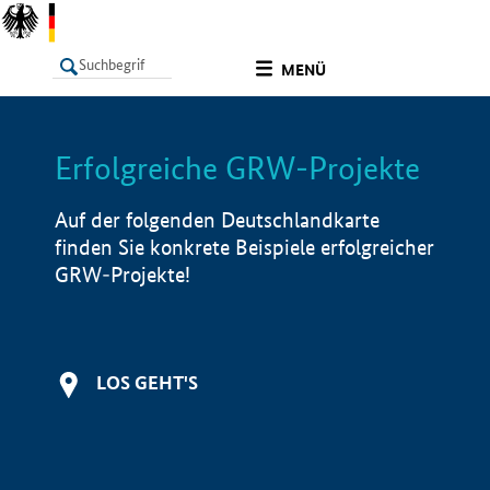
undefined
MENÜ
Erfolgreiche GRW-Projekte
LISTE
Filter
Info
Auf der folgenden Deutschlandkarte
finden Sie konkrete Beispiele erfolgreicher
GRW-Projekte!
LOS GEHT'S