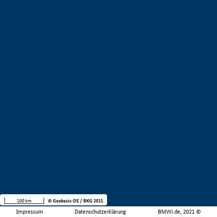
100 km
© Geobasis-DE / BKG 2015
Impressum
Datenschutzerklärung
BMWi.de, 2021 ©