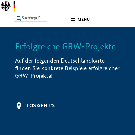
undefined
MENÜ
Erfolgreiche GRW-Projekte
LISTE
Filter
Info
Auf der folgenden Deutschlandkarte
finden Sie konkrete Beispiele erfolgreicher
GRW-Projekte!
LOS GEHT'S