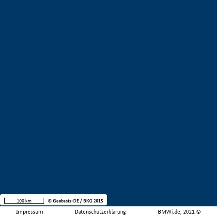
100 km
© Geobasis-DE / BKG 2015
Impressum
Datenschutzerklärung
BMWi.de, 2021 ©