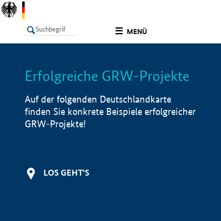
undefined
MENÜ
Erfolgreiche GRW-Projekte
LISTE
Filter
Info
Auf der folgenden Deutschlandkarte
finden Sie konkrete Beispiele erfolgreicher
GRW-Projekte!
LOS GEHT'S