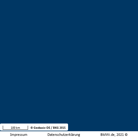
100 km
© Geobasis-DE / BKG 2015
Impressum
Datenschutzerklärung
BMWi.de, 2021 ©