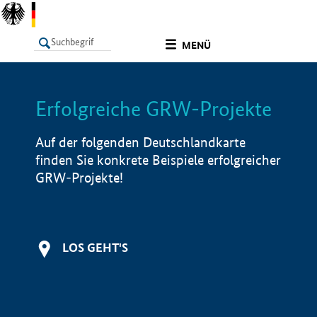
undefined
MENÜ
Erfolgreiche GRW-Projekte
LISTE
Filter
Info
Auf der folgenden Deutschlandkarte
finden Sie konkrete Beispiele erfolgreicher
GRW-Projekte!
LOS GEHT'S