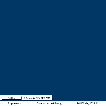
100 km
© Geobasis-DE / BKG 2015
Impressum
Datenschutzerklärung
BMWi.de, 2021 ©