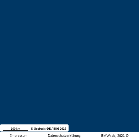
100 km
© Geobasis-DE / BKG 2015
Impressum
Datenschutzerklärung
BMWi.de, 2021 ©