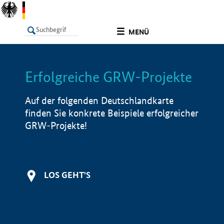
undefined
MENÜ
Erfolgreiche GRW-Projekte
LISTE
Filter
Info
Auf der folgenden Deutschlandkarte
finden Sie konkrete Beispiele erfolgreicher
GRW-Projekte!
LOS GEHT'S