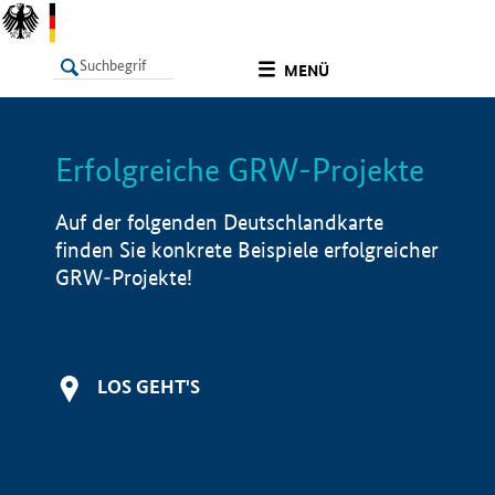
undefined
MENÜ
Erfolgreiche GRW-Projekte
LISTE
Filter
Info
Auf der folgenden Deutschlandkarte
finden Sie konkrete Beispiele erfolgreicher
GRW-Projekte!
LOS GEHT'S