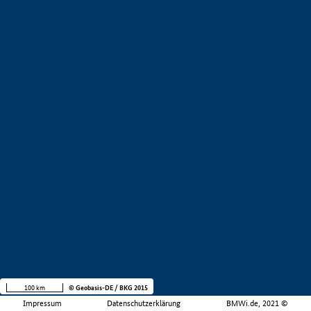
100 km
© Geobasis-DE / BKG 2015
Impressum
Datenschutzerklärung
BMWi.de, 2021 ©