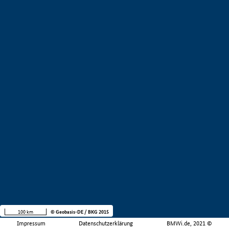
100 km
© Geobasis-DE / BKG 2015
Impressum
Datenschutzerklärung
BMWi.de, 2021 ©