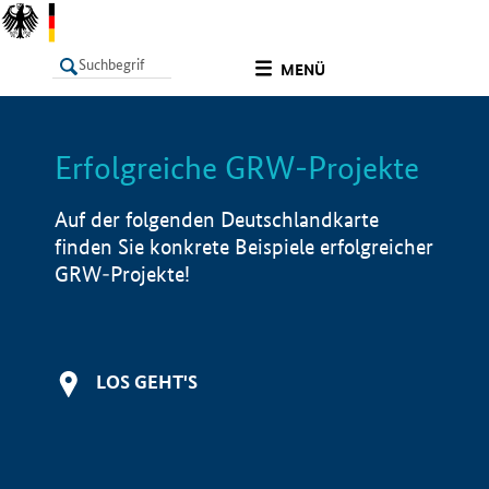
undefined
MENÜ
Erfolgreiche GRW-Projekte
LISTE
Filter
Info
Auf der folgenden Deutschlandkarte
finden Sie konkrete Beispiele erfolgreicher
GRW-Projekte!
LOS GEHT'S