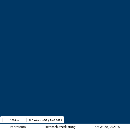
100 km
© Geobasis-DE / BKG 2015
Impressum
Datenschutzerklärung
BMWi.de, 2021 ©