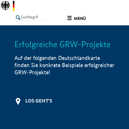
undefined
MENÜ
Erfolgreiche GRW-Projekte
LISTE
Filter
Info
Auf der folgenden Deutschlandkarte
finden Sie konkrete Beispiele erfolgreicher
GRW-Projekte!
LOS GEHT'S