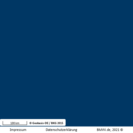
100 km
© Geobasis-DE / BKG 2015
Impressum
Datenschutzerklärung
BMWi.de, 2021 ©