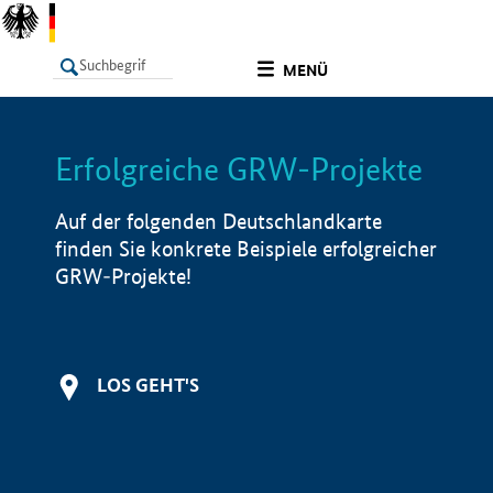
undefined
MENÜ
Erfolgreiche GRW-Projekte
LISTE
Filter
Info
Auf der folgenden Deutschlandkarte
finden Sie konkrete Beispiele erfolgreicher
GRW-Projekte!
LOS GEHT'S